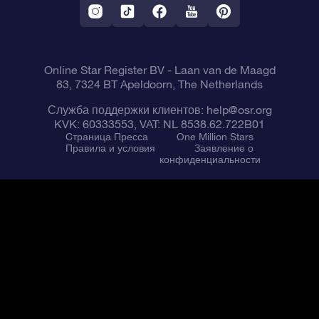
VR-приложение Fly me to the stars
Созвездиях
Online Star Register BV
- Laan van de Maagd
83, 7324 BT Apeldoorn, The Netherlands
Служба поддержки клиентов:
help@osr.org
KVK: 60333553, VAT: NL 8538.62.722B01
Cтраница Пресса
One Million Stars
Правила и условия
Заявление о
конфиденциальности