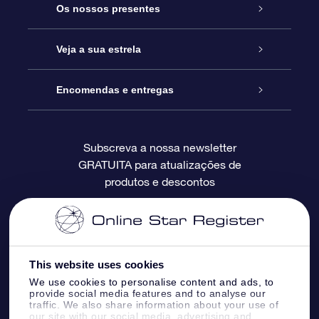
Serviço
Os nossos presentes
Contactos
Prenda Star Online
Veja a sua estrela
O Blog
Pacote Prenda OSR
Registo de Estrela
Encomendas e entregas
Perguntas Frequentes
Super Presente Estrela
App OSR Star Finder
Login do Cliente
Subscreva a nossa newsletter
GRATUITA para atualizações de
Avaliações
O Cartão Presente OSR
Página de Estrela personalizada
Informação de pagamento
produtos e descontos
Presentes corporativos
Um Milhão de Estrelas
Informação de envio
OSR screensaver de estrela
Política de Devolução
This website uses cookies
We use cookies to personalise content and ads, to
App RV fly me to the stars
Constelações
provide social media features and to analyse our
traffic. We also share information about your use of
our site with our social media, advertising and