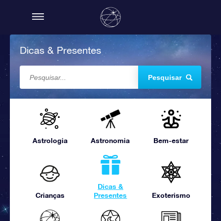
Dicas & Presentes
Pesquisar
Astrologia
Astronomia
Bem-estar
Dicas &
Crianças
Presentes
Exoterismo