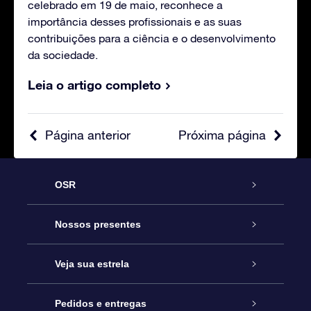
celebrado em 19 de maio, reconhece a
importância desses profissionais e as suas
contribuições para a ciência e o desenvolvimento
da sociedade.
Leia o artigo completo
Página anterior
Próxima página
OSR
Serviço
Nossos presentes
Entre em contato conosco
Presente estrelar on-line
Veja sua estrela
Blog
Pacote de presente da OSR
Star Register
Pedidos e entregas