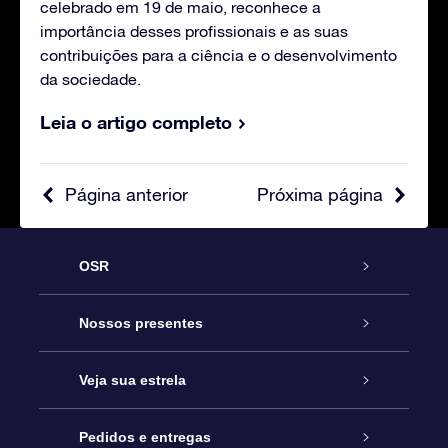
celebrado em 19 de maio, reconhece a
importância desses profissionais e as suas
contribuições para a ciência e o desenvolvimento
da sociedade.
Leia o artigo completo
Página anterior
Próxima página
OSR
Serviço
Nossos presentes
Entre em contato conosco
Presente estrelar on-line
Veja sua estrela
Blog
Pacote de presente da OSR
Star Register
Pedidos e entregas