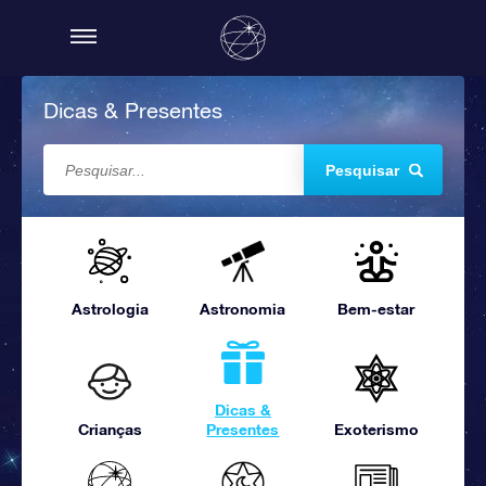
Dicas & Presentes
Pesquisar
Astrologia
Astronomia
Bem-estar
Dicas &
Crianças
Presentes
Exoterismo