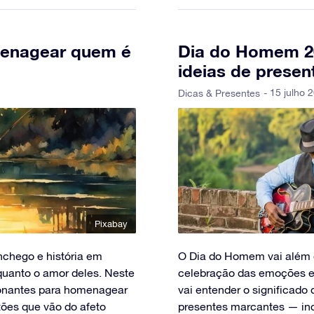
menagear quem é
Dia do Homem 202
ideias de presen
- 15 julho 
Dicas & Presentes
Pixabay
nchego e história em
O Dia do Homem vai além d
quanto o amor deles. Neste
celebração das emoções e 
cionantes para homenagear
vai entender o significado
tões que vão do afeto
presentes marcantes — incl