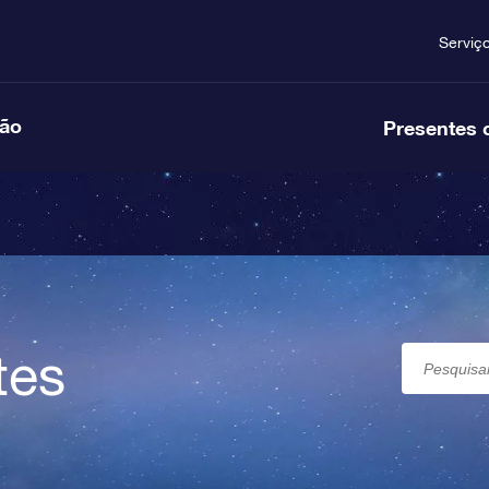
Serviç
ção
Presentes 
tes