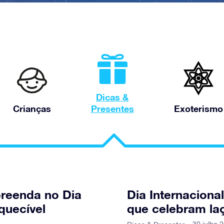
Dicas &
Crianças
Presentes
Exoterismo
preenda no Dia
Dia Internaciona
quecível
que celebram la