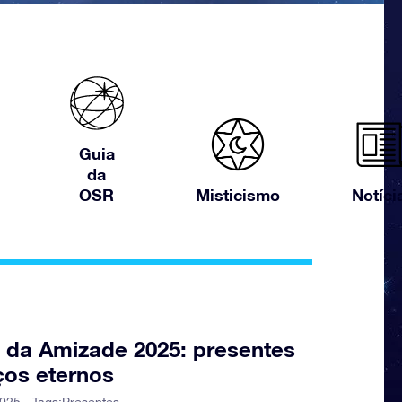
Guia
da
OSR
Misticismo
Notíci
l da Amizade 2025: presentes
ços eternos