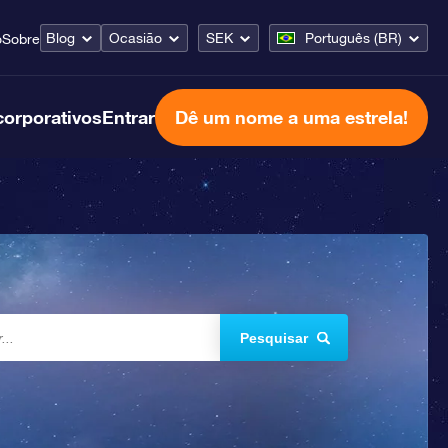
Blog
Ocasião
SEK
Português (BR)
o
Sobre
corporativos
Entrar
Dê um nome a uma estrela!
Pesquisar