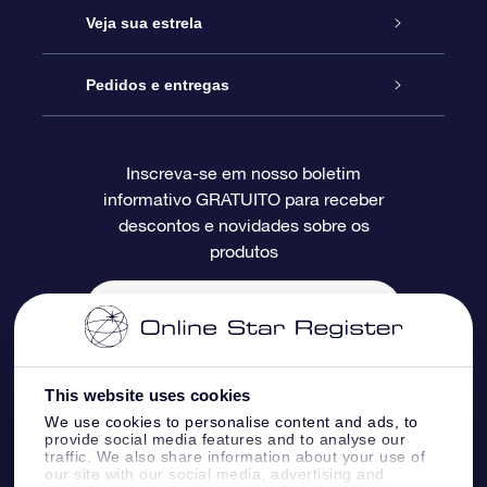
Entre em contato conosco
Presente estrelar on-line
Veja sua estrela
Blog
Pacote de presente da OSR
Star Register
Pedidos e entregas
Perguntas frequentes
Super Star Gift
Aplicativo Localizador de Estrelas da OSR
Login de clientes
Inscreva-se em nosso boletim
informativo GRATUITO para receber
Avaliações
O cartão de presente da OSR
Página estelar personalizada
Informações de pagamento
descontos e novidades sobre os
produtos
Presentes corporativos
Um Milhão de Estrelas
Informações de envio
OSR Starsaver
Política de devolução
Aplicativo RV Fly me to the stars
Constelações
This website uses cookies
We use cookies to personalise content and ads, to
provide social media features and to analyse our
traffic. We also share information about your use of
our site with our social media, advertising and