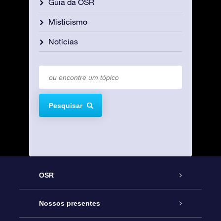
Guia da OSR
Misticismo
Notícias
Pesquisar
OSR
Serviço
Nossos presentes