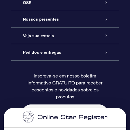
OSR
Serviço
Nossos presentes
Entre em contato conosco
Presente estrelar on-line
Veja sua estrela
Blog
Pacote de presente da OSR
Star Register
Pedidos e entregas
Perguntas frequentes
Super Star Gift
Aplicativo Localizador de Estrelas da OSR
Login de clientes
Inscreva-se em nosso boletim
informativo GRATUITO para receber
Avaliações
O cartão de presente da OSR
Página estelar personalizada
Informações de pagamento
descontos e novidades sobre os
produtos
Presentes corporativos
Um Milhão de Estrelas
Informações de envio
OSR Starsaver
Política de devolução