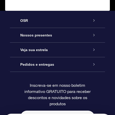
OSR
Serviço
Nossos presentes
Entre em contato conosco
Presente estrelar on-line
Veja sua estrela
Blog
Pacote de presente da OSR
Star Register
Pedidos e entregas
Perguntas frequentes
Super Star Gift
Aplicativo Localizador de Estrelas da OSR
Login de clientes
Inscreva-se em nosso boletim
informativo GRATUITO para receber
Avaliações
O cartão de presente da OSR
Página estelar personalizada
Informações de pagamento
descontos e novidades sobre os
produtos
Presentes corporativos
Um Milhão de Estrelas
Informações de envio