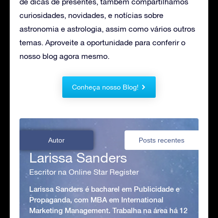
de dicas de presentes, também compartilhamos
curiosidades, novidades, e notícias sobre
astronomia e astrologia, assim como vários outros
temas. Aproveite a oportunidade para conferir o
nosso blog agora mesmo.
Conheça nosso Blog!
Autor
Posts recentes
Larissa Sanders
Escritor na Online Star Register
Larissa Sanders é bacharel em Publicidade e
Propaganda, com MBA em International
Marketing Management. Trabalha na área há 12