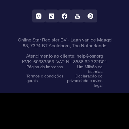
Aplicativo RV Fly me to the stars
Constelações
Online Star Register BV
- Laan van de Maagd
83, 7324 BT Apeldoorn, The Netherlands
Atendimento ao cliente:
help@osr.org
KVK: 60333553, VAT: NL 8538.62.722B01
Página de imprensa
Um Milhão de
Estrelas
Termos e condições
Declaração de
gerais
privacidade e aviso
legal