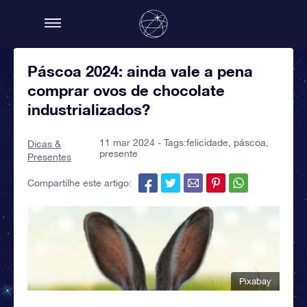
Páscoa 2024: ainda vale a pena
comprar ovos de chocolate
industrializados?
11 mar 2024 - Tags:
felicidade
,
páscoa
,
Dicas &
presente
Presentes
Compartilhe este artigo:
Pixabay