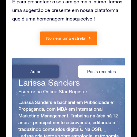
E para presentear o seu amigo mais íntimo, temos
uma sugestão de presente em nossa plataforma,
que é uma homenagem inesquecível!
Nomeie uma estrela!
Autor
Posts recentes
Larissa Sanders
Escritor na Online Star Register
Larissa Sanders é bacharel em Publicidade e
Propaganda, com MBA em International
Marketing Management. Trabalha na área há 12
anos - principalmente escrevendo, editando e
traduzindo conteúdos digitais. Na OSR,
Larissa cria textos sobre astrologia, astronomia