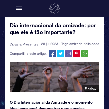
Dia internacional da amizade: por
que ele é tão importante?
28 jul 2023 - Tags:
amizade
,
felicidade
Dicas & Presentes
Compartilhe este artigo:
Pixabay
O Dia Internacional da Amizade é o momento
ideal para você demonstrar para aqueles