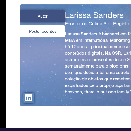
Larissa Sanders
Autor
Escritor na Online Star Register
Posts recentes
Larissa Sanders é bacharel em 
MBA em International Marketing
há 12 anos - principalmente esc
conteúdos digitais. Na OSR, Lari
astronomia e presentes desde 2
semanalmente para o blog brasile
céu, que decidiu ter uma estrel
coleção de objetos que remetem
espalhados pelo próprio apartam
heavens, there is but one family