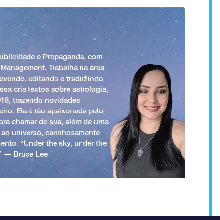
Publicidade e Propaganda, com
 Management. Trabalha na área
revendo, editando e traduzindo
ssa cria textos sobre astrologia,
018, trazendo novidades
iro. Ela é tão apaixonada pelo
a pra chamar de sua, além de uma
 ao universo, carinhosamente
ento. “Under the sky, under the
.” ― Bruce Lee