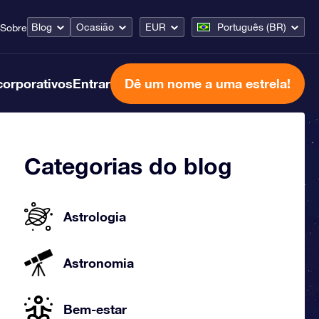
Blog
Ocasião
EUR
Português (BR)
Sobre
corporativos
Entrar
Dê um nome a uma estrela!
Categorias do blog
Astrologia
Astronomia
Bem-estar