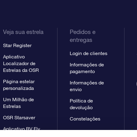
Veja sua estrela
Pedidos e
entregas
Star Register
Login de clientes
Aplicativo
Localizador de
Informações de
Estrelas da OSR
pagamento
Página estelar
Informações de
personalizada
envio
Um Milhão de
Política de
Estrelas
devolução
OSR Starsaver
Constelações
Aplicativo RV Fly
me to the stars