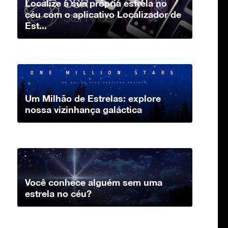
Localize a sua própria estrela no
céu com o aplicativo Localizador de
Est...
Um Milhão de Estrelas: explore
nossa vizinhança galáctica
Você conhece alguém sem uma
estrela no céu?