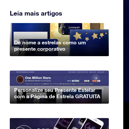
Leia mais artigos
Dê nome a estrelas como um
presente corporativo
Personalize seu Presente Estelar
com a Página de Estrela GRATUITA