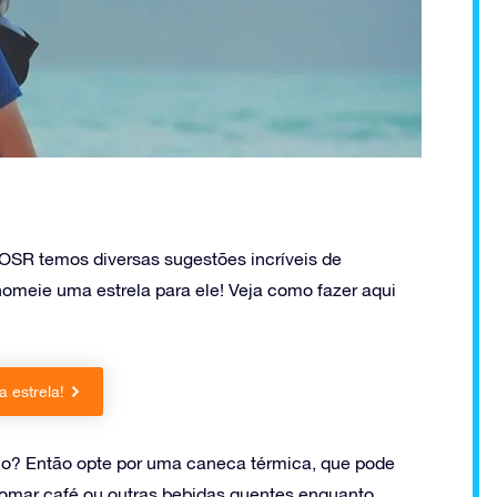
SR temos diversas sugestões incríveis de
 nomeie uma estrela para ele! Veja como fazer aqui
 estrela!
no? Então opte por uma caneca térmica, que pode
 tomar café ou outras bebidas quentes enquanto