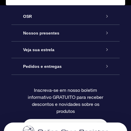
OSR
Serviço
Nossos presentes
Entre em contato conosco
Presente estrelar on-line
Veja sua estrela
Blog
Pacote de presente da OSR
Star Register
Pedidos e entregas
Perguntas frequentes
Super Star Gift
Aplicativo Localizador de Estrelas da OSR
Login de clientes
Inscreva-se em nosso boletim
informativo GRATUITO para receber
Avaliações
O cartão de presente da OSR
Página estelar personalizada
Informações de pagamento
descontos e novidades sobre os
produtos
Presentes corporativos
Um Milhão de Estrelas
Informações de envio