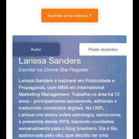
Nomeie uma estrela
Autor
Posts recentes
Larissa Sanders
Escritor na Online Star Register
Larissa Sanders é bacharel em Publicidade e
Propaganda, com MBA em International
Marketing Management. Trabalha na área há 12
anos - principalmente escrevendo, editando e
traduzindo conteúdos digitais. Na OSR,
Larissa cria textos sobre astrologia, astronomia
e presentes desde 2018, trazendo novidades
semanalmente para o blog brasileiro. Ela é tão
apaixonada pelo céu, que decidiu ter uma