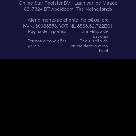
Online Star Register BV
- Laan van de Maagd
83, 7324 BT Apeldoorn, The Netherlands
Atendimento ao cliente:
help@osr.org
KVK: 60333553, VAT: NL 8538.62.722B01
Página de imprensa
Um Milhão de
Estrelas
Termos e condições
Declaração de
gerais
privacidade e aviso
legal