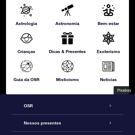
Astrologia
Astronomia
Bem-estar
Crianças
Dicas & Presentes
Exoterismo
Guia da OSR
Misticismo
Notícias
Pixabay
Pixabay
OSR
Serviço
Nossos presentes