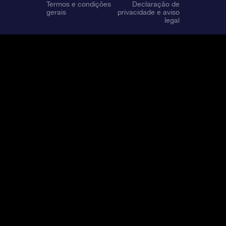
Termos e condições
Declaração de
gerais
privacidade e aviso
legal