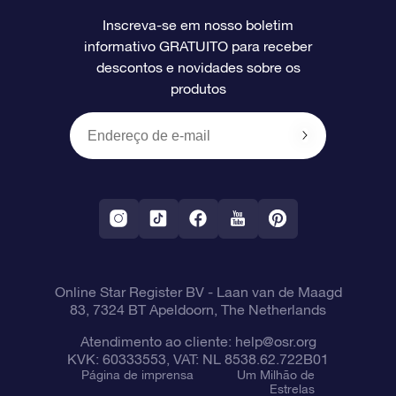
Super Star Gift
Aplicativo Localizador de Estrelas da OSR
Login de clientes
Inscreva-se em nosso boletim
informativo GRATUITO para receber
Avaliações
O cartão de presente da OSR
Página estelar personalizada
Informações de pagamento
descontos e novidades sobre os
produtos
Presentes corporativos
Um Milhão de Estrelas
Informações de envio
OSR Starsaver
Política de devolução
Aplicativo RV Fly me to the stars
Constelações
Online Star Register BV
- Laan van de Maagd
83, 7324 BT Apeldoorn, The Netherlands
Atendimento ao cliente:
help@osr.org
KVK: 60333553, VAT: NL 8538.62.722B01
Página de imprensa
Um Milhão de
Estrelas