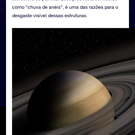
como “chuva de anéis”, é uma das razões para o
desgaste visível dessas estruturas.