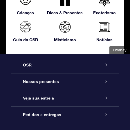
Crianças
Dicas & Presentes
Exoterismo
Guia da OSR
Misticismo
Notícias
Pixabay
OSR
Serviço
Nossos presentes
Entre em contato conosco
Presente estrelar on-line
Veja sua estrela
Blog
Pacote de presente da OSR
Star Register
Pedidos e entregas
Perguntas frequentes