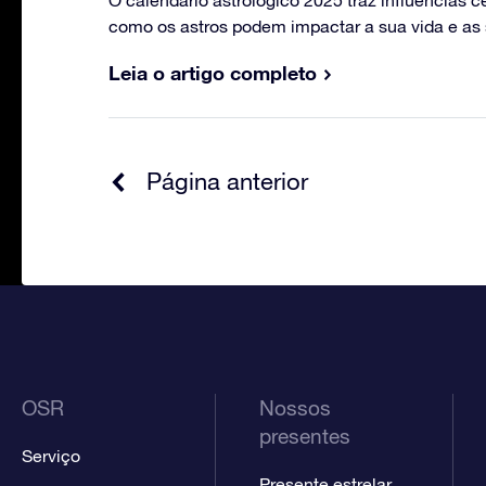
O calendário astrológico 2025 traz influências c
como os astros podem impactar a sua vida e as
Leia o artigo completo
Página anterior
OSR
Nossos
presentes
Serviço
Presente estrelar