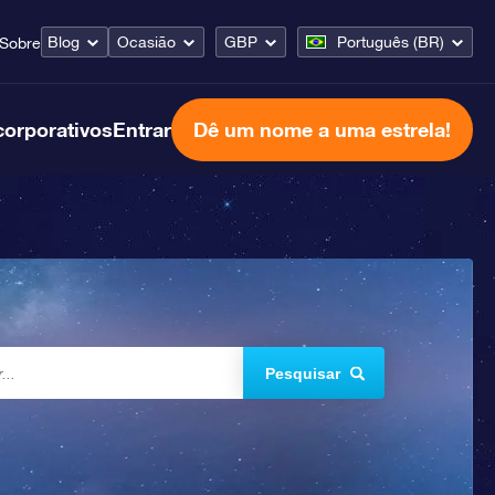
Blog
Ocasião
GBP
Português (BR)
Sobre
corporativos
Entrar
Dê um nome a uma estrela!
Pesquisar