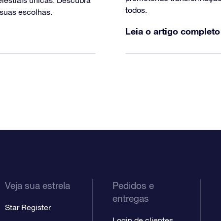
elestiais únicas. Descubra
todos.
 suas escolhas.
Leia o artigo completo
Veja sua estrela
Pedidos e
entregas
Star Register
Login de clientes