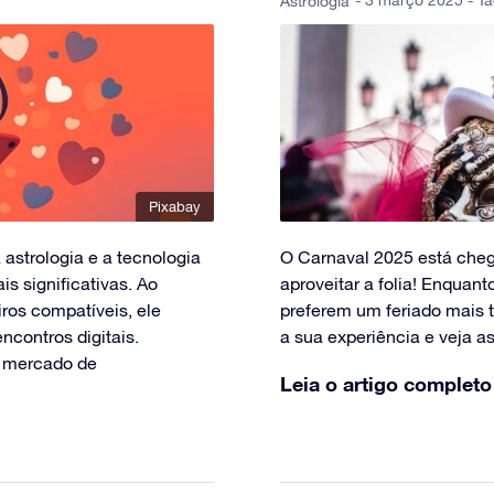
- 3 março 2025 - Ta
Astrologia
Pixabay
astrologia e a tecnologia
O Carnaval 2025 está che
s significativas. Ao
aproveitar a folia! Enquant
iros compatíveis, ele
preferem um feriado mais 
contros digitais.
a sua experiência e veja as
o mercado de
Leia o artigo completo