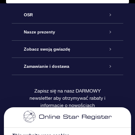
OSR
Obsługa
Nasze prezenty
Kontakt
Podarunek Gwiazda Online
Zobacz swoją gwiazdę
Blog
Pakiet Podarunkowy OSR
Rejestr Gwiazd
Zamawianie i dostawa
Najczęściej zadawane pytania
Prezent Super Star
Aplikacją OSR Star Finder
Logowanie
Zapisz się na nasz DARMOWY
newsletter aby otrzymywać rabaty i
Recenzje
Karta podarunkowa OSR
Sprsonalizowana Strona Gwiazdy
Metody płatności
informacje o nowościach
Prezenty firmowe
One Million Stars
Dostawa
Gwieździsty Wygaszacz Ekranu OSR
Polityka zwrotów