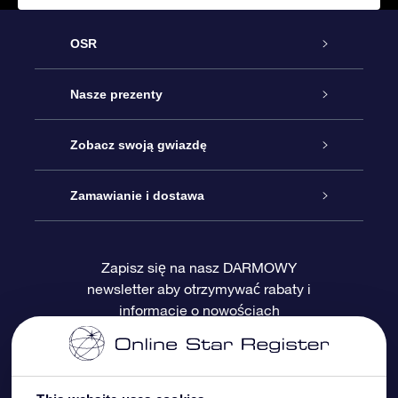
OSR
Obsługa
Nasze prezenty
Kontakt
Podarunek Gwiazda Online
Zobacz swoją gwiazdę
Blog
Pakiet Podarunkowy OSR
Rejestr Gwiazd
Zamawianie i dostawa
Najczęściej zadawane pytania
Prezent Super Star
Aplikacją OSR Star Finder
Logowanie
Zapisz się na nasz DARMOWY
newsletter aby otrzymywać rabaty i
Recenzje
Karta podarunkowa OSR
Sprsonalizowana Strona Gwiazdy
Metody płatności
informacje o nowościach
Prezenty firmowe
One Million Stars
Dostawa
Gwieździsty Wygaszacz Ekranu OSR
Polityka zwrotów