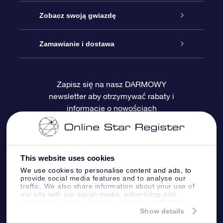
Kontakt
Podarunek Gwiazda Online
Zobacz swoją gwiazdę
Blog
Pakiet Podarunkowy OSR
Rejestr Gwiazd
Zamawianie i dostawa
Najczęściej zadawane pytania
Prezent Super Star
Aplikacją OSR Star Finder
Logowanie
Zapisz się na nasz DARMOWY
newsletter aby otrzymywać rabaty i
Recenzje
Karta podarunkowa OSR
Sprsonalizowana Strona Gwiazdy
Metody płatności
informacje o nowościach
Prezenty firmowe
One Million Stars
Dostawa
Gwieździsty Wygaszacz Ekranu OSR
Polityka zwrotów
This website uses cookies
We use cookies to personalise content and ads, to
provide social media features and to analyse our
Aplikacja VR „Fly me to the stars”
Gwiazdozbiorach
traffic. We also share information about your use of
our site with our social media, advertising and
analytics partners who may combine it with other
information that you’ve provided to them or that
Show details
they’ve collected from your use of their services.
Online Star Register BV
- Laan van de Maagd