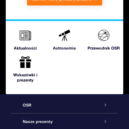
Aktualności
Astronomia
Przewodnik OSR
Wskazówki i
prezenty
OSR
Obsługa
Nasze prezenty