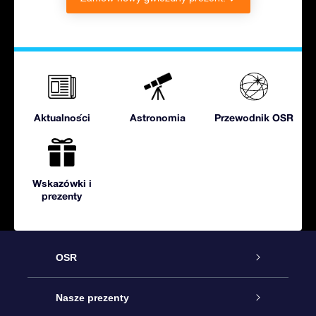
Aktualności
Astronomia
Przewodnik OSR
Wskazówki i
prezenty
OSR
Obsługa
Nasze prezenty