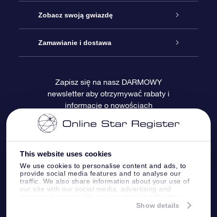
Kontakt
Podarunek Gwiazda Online
Zobacz swoją gwiazdę
Blog
Pakiet Podarunkowy OSR
Rejestr Gwiazd
Zamawianie i dostawa
Najczęściej zadawane pytania
Prezent Super Star
Aplikacją OSR Star Finder
Logowanie
Zapisz się na nasz DARMOWY
newsletter aby otrzymywać rabaty i
Recenzje
Karta podarunkowa OSR
Sprsonalizowana Strona Gwiazdy
Metody płatności
informacje o nowościach
Prezenty firmowe
One Million Stars
Dostawa
Gwieździsty Wygaszacz Ekranu OSR
Polityka zwrotów
This website uses cookies
We use cookies to personalise content and ads, to
provide social media features and to analyse our
Aplikacja VR „Fly me to the stars”
Gwiazdozbiorach
traffic. We also share information about your use of
our site with our social media, advertising and
analytics partners who may combine it with other
information that you’ve provided to them or that
Show details
they’ve collected from your use of their services.
Online Star Register BV
- Laan van de Maagd