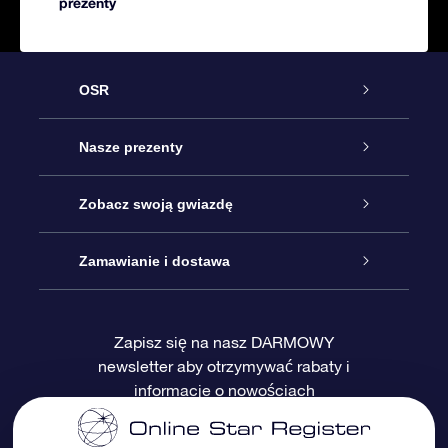
prezenty
OSR
Obsługa
Nasze prezenty
Kontakt
Podarunek Gwiazda Online
Zobacz swoją gwiazdę
Blog
Pakiet Podarunkowy OSR
Rejestr Gwiazd
Zamawianie i dostawa
Najczęściej zadawane pytania
Prezent Super Star
Aplikacją OSR Star Finder
Logowanie
Zapisz się na nasz DARMOWY
newsletter aby otrzymywać rabaty i
Recenzje
Karta podarunkowa OSR
Sprsonalizowana Strona Gwiazdy
Metody płatności
informacje o nowościach
Prezenty firmowe
One Million Stars
Dostawa