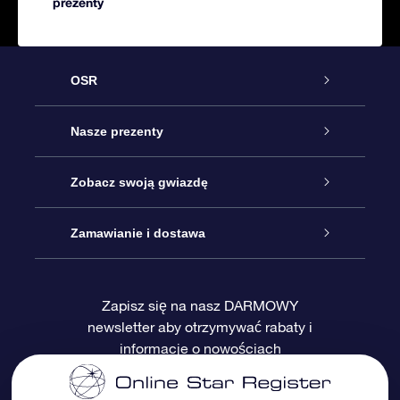
prezenty
OSR
Obsługa
Nasze prezenty
Kontakt
Podarunek Gwiazda Online
Zobacz swoją gwiazdę
Blog
Pakiet Podarunkowy OSR
Rejestr Gwiazd
Zamawianie i dostawa
Najczęściej zadawane pytania
Prezent Super Star
Aplikacją OSR Star Finder
Logowanie
Zapisz się na nasz DARMOWY
newsletter aby otrzymywać rabaty i
Recenzje
Karta podarunkowa OSR
Sprsonalizowana Strona Gwiazdy
Metody płatności
informacje o nowościach
Prezenty firmowe
One Million Stars
Dostawa