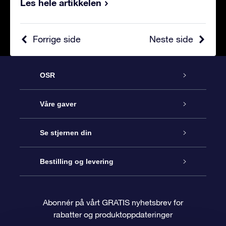
Les hele artikkelen
Forrige side
Neste side
OSR
Kundeservice
Våre gaver
Kontakt oss
Online Stjernegave
Se stjernen din
Bloggen
OSR Gavepakke
Star Register
Bestilling og levering
Ofte stilte spørsmål
Super Star Gift
OSR Star Finder App
Kundeinnlogging
Abonnér på vårt GRATIS nyhetsbrev for
rabatter og produktoppdateringer
Anmeldelser
OSR-gavekortet
Pesontilpasset stjerneside
Betalingsinformasjon