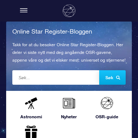
Online Star Register-Bloggen
Takk for at du besøker Online Star Register-Bloggen. Her
deler vi siste nytt med deg angående OSR-gavene,
appene våre og det vi elsker mest: universet og stjernene!
Søk
Astronomi
Nyheter
OSR-guide