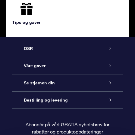
Tips og gaver
OSR
Kundeservice
Våre gaver
Kontakt oss
Online Stjernegave
Se stjernen din
Bloggen
OSR Gavepakke
Star Register
Bestilling og levering
Ofte stilte spørsmål
Super Star Gift
OSR Star Finder App
Kundeinnlogging
Abonnér på vårt GRATIS nyhetsbrev for
rabatter og produktoppdateringer
Anmeldelser
OSR-gavekortet
Pesontilpasset stjerneside
Betalingsinformasjon