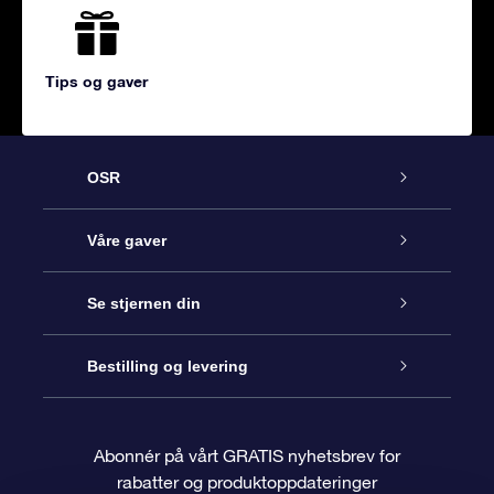
Tips og gaver
OSR
Kundeservice
Våre gaver
Kontakt oss
Online Stjernegave
Se stjernen din
Bloggen
OSR Gavepakke
Star Register
Bestilling og levering
Ofte stilte spørsmål
Super Star Gift
OSR Star Finder App
Kundeinnlogging
Abonnér på vårt GRATIS nyhetsbrev for
rabatter og produktoppdateringer
Anmeldelser
OSR-gavekortet
Pesontilpasset stjerneside
Betalingsinformasjon