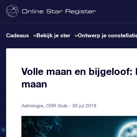
Cadeaus
Bekijk je ster
Ontwerp je constellati
Volle maan en bijgeloof: 
maan
Astrologie
OSR Gids
30 jul 2019