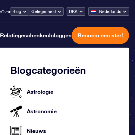
Blog
Gelegenheid
DKK
Nederlands
e
Over
Relatiegeschenken
Inloggen
Benoem een ster!
Blogcategorieën
Astrologie
Astronomie
Nieuws