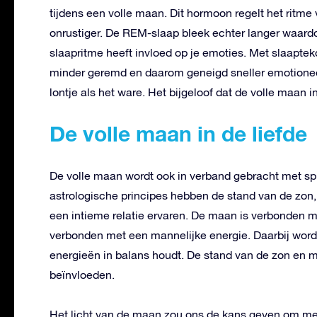
tijdens een volle maan. Dit hormoon regelt het ritme
onrustiger. De REM-slaap bleek echter langer waard
slaapritme heeft invloed op je emoties. Met slaapteko
minder geremd en daarom geneigd sneller emotioneel 
lontje als het ware. Het bijgeloof dat de volle maan 
De volle maan in de liefde
De volle maan wordt ook in verband gebracht met spir
astrologische principes hebben de stand van de zon
een intieme relatie ervaren. De maan is verbonden me
verbonden met een mannelijke energie. Daarbij wordt
energieën in balans houdt. De stand van de zon en 
beïnvloeden.
Het licht van de maan zou ons de kans geven om mee