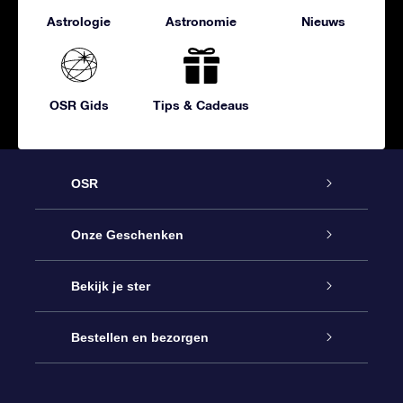
Astrologie
Astronomie
Nieuws
OSR Gids
Tips & Cadeaus
OSR
Service
Onze Geschenken
Contact
Online Star Gift
Bekijk je ster
Blog
OSR Cadeaupakket
Sterrenregister
Bestellen en bezorgen
Veelgestelde vragen
Super Ster Cadeau
OSR Star Finder App
Klantenlogin