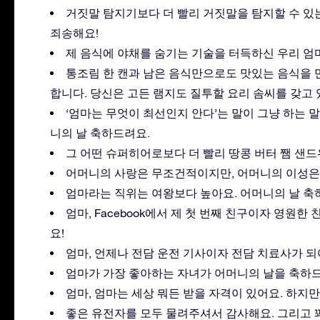
거짓말 탐지기보다 더 빨리 거짓말을 탐지할 수 있
죄송해요!
제 음식에 야채를 숨기는 기술을 터득하신 우리 엄마
통조림 한 캔과 남은 음식만으로도 맛있는 음식을 
합니다. 당신은 고든 램지도 질투할 요리 솜씨를 갖고 
‘엄마는 무엇이 최선인지 안다’는 말이 그냥 하는 
니의 날 축하드려요.
그 어떤 슈퍼히어로보다 더 빨리 땅콩 버터 쨈 샌드
어머니의 사랑은 무조건적이지만, 어머니의 이성은
엄마라는 직위는 여왕보다 높아요. 어머니의 날 축
엄마, Facebook에서 제 첫 번째 친구이자 영원
요!
엄마, 언제나 전담 운전 기사이자 전담 치료사가 
엄마가 가장 좋아하는 자녀가 어머니의 날을 축하
엄마, 엄마는 세상 뭐든 받을 자격이 있어요. 하지
좋은 유전자를 모두 물려주셔서 감사해요. 그리고 