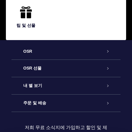
팁 및 선물
OSR
고객 서비스
OSR 선물
연락처
온라인 별 선물
내 별 보기
블로그
OSR 선물 팩
Star Register
주문 및 배송
자주 묻는 질문들
OSR Star Finder 앱
Super Star Gift
고객 로그인
저희 무료 소식지에 가입하고 할인 및 제