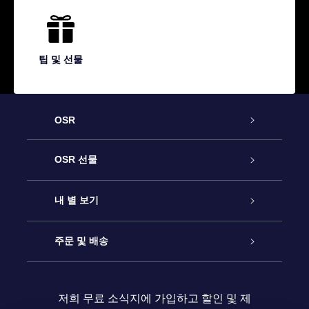
팁 및 선물
OSR
고객 서비스
OSR 선물
연락처
온라인 별 선물
내 별 보기
블로그
OSR 선물 팩
Star Register
주문 및 배송
자주 묻는 질문들
OSR Star Finder 앱
Super Star Gift
고객 로그인
저희 무료 소식지에 가입하고 할인 및 제