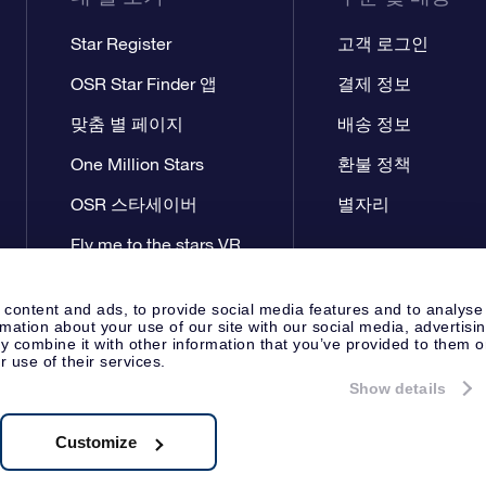
Star Register
고객 로그인
OSR Star Finder 앱
결제 정보
맞춤 별 페이지
배송 정보
One Million Stars
환불 정책
OSR 스타세이버
별자리
Fly me to the stars VR
앱
 content and ads, to provide social media features and to analyse
rmation about your use of our site with our social media, advertisi
 combine it with other information that you’ve provided to them o
r use of their services.
Show details
프레스 페이지
개인정보보호 정책
Apeldoorn, The Netherlands
2.722B01
Customize