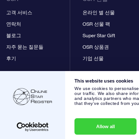
고객 서비스
온라인 별 선물
연락처
OSR 선물 팩
블로그
Super Star Gift
자주 묻는 질문들
OSR 상품권
후기
기업 선물
This website uses cookies
We use cookies to personalise
our traffic. We also share info
and analytics partners who may
that they’ve collected from you
Online Star Register BV
- Laan van de Maagd 83, 7324 BT 
,
고객 서비스:
help@osr.org
KVK: 60333553, VAT: NL 8538.6
Allow all