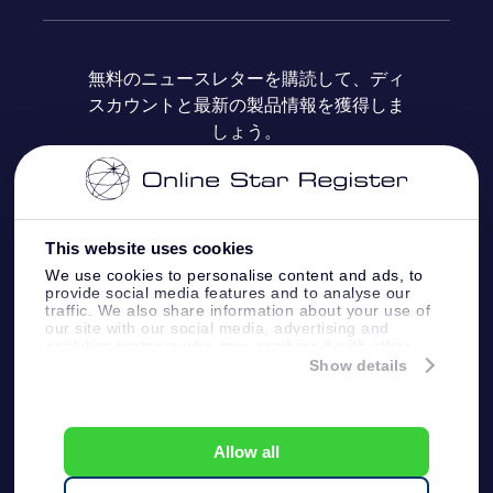
よくあるご質問
Super Star Gift
OSR Star Finderアプリ
カスタマーログイン
無料のニュースレターを購読して、ディ
スカウントと最新の製品情報を獲得しま
OSR ギフトカード
レビュー
カスタマイズされたStar Page
お支払いに関する情報
しょう。
法人ギフト
One Million Stars
配送に関する情報
OSR Starsaver
返品ポリシ
This website uses cookies
We use cookies to personalise content and ads, to
provide social media features and to analyse our
星間飛行VRアプリ
星座
traffic. We also share information about your use of
our site with our social media, advertising and
analytics partners who may combine it with other
information that you’ve provided to them or that
Show details
they’ve collected from your use of their services.
Online Star Register BV
- Laan van de Maagd
83, 7324 BT Apeldoorn, The Netherlands
Customer service:
help@osr.org
Allow all
KVK: 60333553, VAT: NL 8538.62.722B01
プレスページ
One Million Stars