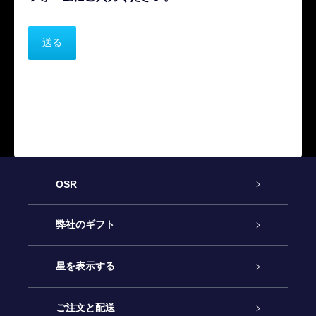
OSR
カスタマーサービス
弊社のギフト
お問い合わせ
Online Starギフト
星を表示する
ブログ
OSRギフトパック
星の登録
ご注文と配送