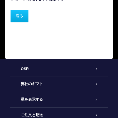
OSR
カスタマーサービス
弊社のギフト
お問い合わせ
Online Starギフト
星を表示する
ブログ
OSRギフトパック
星の登録
ご注文と配送