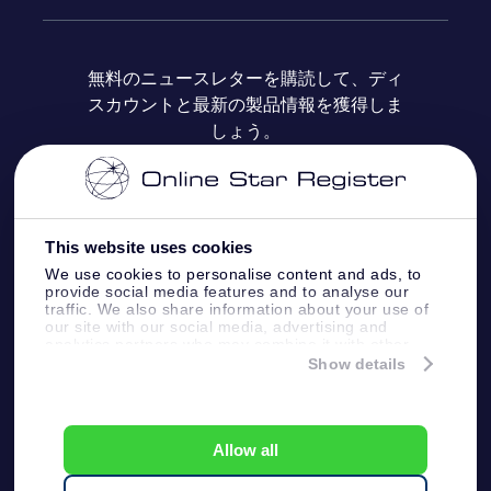
よくあるご質問
Super Star Gift
OSR Star Finderアプリ
カスタマーログイン
無料のニュースレターを購読して、ディ
スカウントと最新の製品情報を獲得しま
OSR ギフトカード
レビュー
カスタマイズされたStar Page
お支払いに関する情報
しょう。
法人ギフト
One Million Stars
配送に関する情報
OSR Starsaver
返品ポリシ
This website uses cookies
We use cookies to personalise content and ads, to
provide social media features and to analyse our
星間飛行VRアプリ
星座
traffic. We also share information about your use of
our site with our social media, advertising and
analytics partners who may combine it with other
information that you’ve provided to them or that
Show details
they’ve collected from your use of their services.
Online Star Register BV
- Laan van de Maagd
83, 7324 BT Apeldoorn, The Netherlands
Customer service:
help@osr.org
Allow all
KVK: 60333553, VAT: NL 8538.62.722B01
プレスページ
One Million Stars