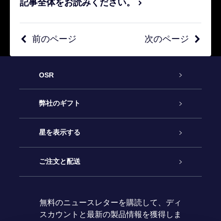
記事全体をお読みください。
前のページ
次のページ
OSR
カスタマーサービス
弊社のギフト
お問い合わせ
Online Starギフト
星を表示する
ブログ
OSRギフトパック
星の登録
ご注文と配送
よくあるご質問
Super Star Gift
OSR Star Finderアプリ
カスタマーログイン
無料のニュースレターを購読して、ディ
スカウントと最新の製品情報を獲得しま
OSR ギフトカード
レビュー
カスタマイズされたStar Page
お支払いに関する情報