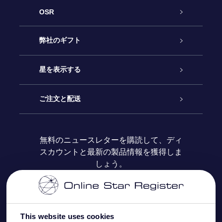
OSR
カスタマーサービス
弊社のギフト
お問い合わせ
Online Starギフト
星を表示する
ブログ
OSRギフトパック
星の登録
ご注文と配送
よくあるご質問
Super Star Gift
OSR Star Finderアプリ
カスタマーログイン
無料のニュースレターを購読して、ディ
スカウントと最新の製品情報を獲得しま
OSR ギフトカード
レビュー
カスタマイズされたStar Page
お支払いに関する情報
しょう。
法人ギフト
One Million Stars
配送に関する情報
OSR Starsaver
返品ポリシ
This website uses cookies