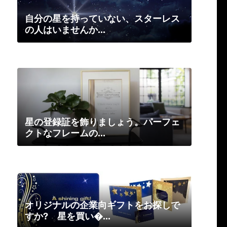
自分の星を持っていない、スターレス
の人はいませんか...
星の登録証を飾りましょう。パーフェ
クトなフレームの...
オリジナルの企業向ギフトをお探しで
すか? 星を買い�...