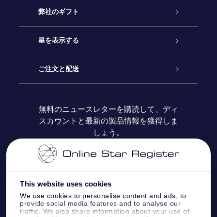
カスタマーサービス
弊社のギフト
お問い合わせ
Online Starギフト
星を表示する
ブログ
OSRギフトパック
星の登録
ご注文と配送
よくあるご質問
Super Star Gift
OSR Star Finderアプリ
カスタマーログイン
無料のニュースレターを購読して、ディ
スカウントと最新の製品情報を獲得しま
OSR ギフトカード
レビュー
カスタマイズされたStar Page
お支払いに関する情報
しょう。
法人ギフト
One Million Stars
配送に関する情報
OSR Starsaver
返品ポリシ
This website uses cookies
We use cookies to personalise content and ads, to
provide social media features and to analyse our
星間飛行VRアプリ
星座
traffic. We also share information about your use of