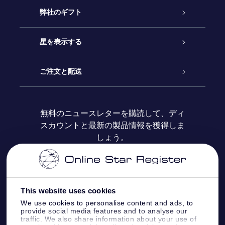
カスタマーサービス
弊社のギフト
お問い合わせ
Online Starギフト
星を表示する
ブログ
OSRギフトパック
星の登録
ご注文と配送
よくあるご質問
Super Star Gift
OSR Star Finderアプリ
カスタマーログイン
無料のニュースレターを購読して、ディ
スカウントと最新の製品情報を獲得しま
OSR ギフトカード
レビュー
カスタマイズされたStar Page
お支払いに関する情報
しょう。
法人ギフト
One Million Stars
配送に関する情報
OSR Starsaver
返品ポリシ
This website uses cookies
We use cookies to personalise content and ads, to
provide social media features and to analyse our
星間飛行VRアプリ
星座
traffic. We also share information about your use of