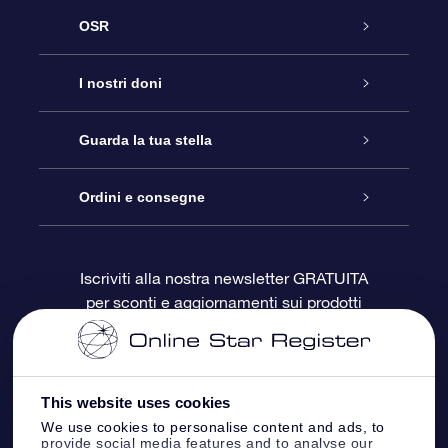
OSR
Assistenza
I nostri doni
Contattaci
Online Star Gift
Guarda la tua stella
Blog
Pacchetto regalo OSR
Registro stellare
Ordini e consegne
Domande frequenti
Super Star Gift
App OSR Star Finder
Login Cliente
Iscriviti alla nostra newsletter GRATUITA
per sconti e aggiornamenti sui prodotti
OSR Recensioni
Gift Card OSR
Star Page personalizzata
Informazioni di Pagamento
Doni aziendali
One Million Stars
Informazioni di Spedizione
This website uses cookies
OSR Starsaver
Politica di reso
We use cookies to personalise content and ads, to
provide social media features and to analyse our