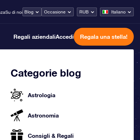
Blog
Occasione
RUB
Italiano
nza
Su di noi
Regali aziendali
Accedi
Regala una stella!
Categorie blog
Astrologia
Astronomia
Consigli & Regali