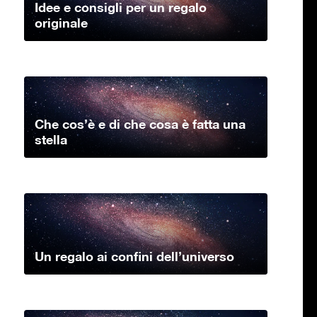
Idee e consigli per un regalo
originale
Che cos’è e di che cosa è fatta una
stella
Un regalo ai confini dell’universo