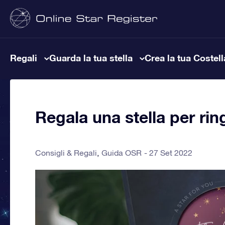
Regali
Guarda la tua stella
Crea la tua Costel
Regala una stella per ri
Consigli & Regali
Guida OSR
27 Set 2022