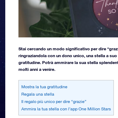
Stai cercando un modo significativo per dire “graz
ringraziandola con un dono unico, una stella a suo
gratitudine. Potrà ammirare la sua stella splenden
molti anni a venire.
Mostra la tua gratitudine
Regala una stella
Il regalo più unico per dire “grazie”
Ammira la tua stella con l’app One Million Stars