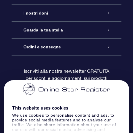
Assistenza
I nostri doni
Contattaci
Online Star Gift
Guarda la tua stella
Blog
Pacchetto regalo OSR
Registro stellare
Ordini e consegne
Domande frequenti
Super Star Gift
App OSR Star Finder
Login Cliente
Iscriviti alla nostra newsletter GRATUITA
per sconti e aggiornamenti sui prodotti
OSR Recensioni
Gift Card OSR
Star Page personalizzata
Informazioni di Pagamento
Doni aziendali
One Million Stars
Informazioni di Spedizione
This website uses cookies
OSR Starsaver
Politica di reso
We use cookies to personalise content and ads, to
provide social media features and to analyse our
traffic. We also share information about your use of
our site with our social media, advertising and
App VR ‘Fly me to the stars’
Costellazioni