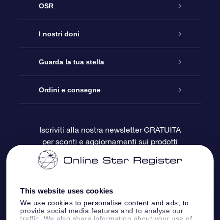
OSR
Assistenza
I nostri doni
Contattaci
Online Star Gift
Guarda la tua stella
Blog
Pacchetto regalo OSR
Registro stellare
Ordini e consegne
Domande frequenti
Super Star Gift
App OSR Star Finder
Login Cliente
Iscriviti alla nostra newsletter GRATUITA
per sconti e aggiornamenti sui prodotti
OSR Recensioni
Gift Card OSR
Star Page personalizzata
Informazioni di Pagamento
Doni aziendali
One Million Stars
Informazioni di Spedizione
This website uses cookies
OSR Starsaver
Politica di reso
We use cookies to personalise content and ads, to
provide social media features and to analyse our
traffic. We also share information about your use of