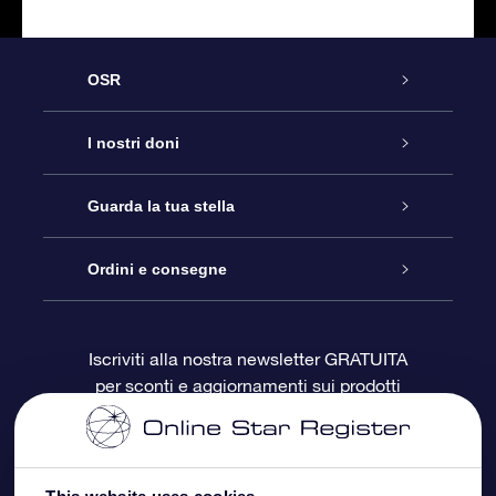
OSR
Assistenza
I nostri doni
Contattaci
Online Star Gift
Guarda la tua stella
Blog
Pacchetto regalo OSR
Registro stellare
Ordini e consegne
Domande frequenti
Super Star Gift
App OSR Star Finder
Login Cliente
Iscriviti alla nostra newsletter GRATUITA
per sconti e aggiornamenti sui prodotti
OSR Recensioni
Gift Card OSR
Star Page personalizzata
Informazioni di Pagamento
Doni aziendali
One Million Stars
Informazioni di Spedizione