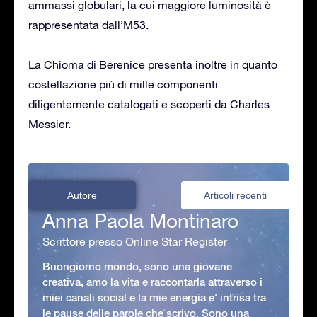
ammassi globulari, la cui maggiore luminosità è
rappresentata dall’M53.
La Chioma di Berenice presenta inoltre in quanto
costellazione più di mille componenti
diligentemente catalogati e scoperti da Charles
Messier.
Autore
Articoli recenti
Anna Paola Montinaro
Scrittore presso Online Star Register
Buongiorno mondo, sono una giovane
creativa, amo la vita e raccontarla attraverso i
miei canali social e la mie energia e' intrisa tra
le pause delle parole che scrivo. Sono una