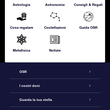
Astrologia
Astronomia
Consigli & Regali
Cosa regalare
Costellazioni
Guida OSR
Metafisica
Notizie
OSR
Assistenza
I nostri doni
Contattaci
Online Star Gift
Guarda la tua stella