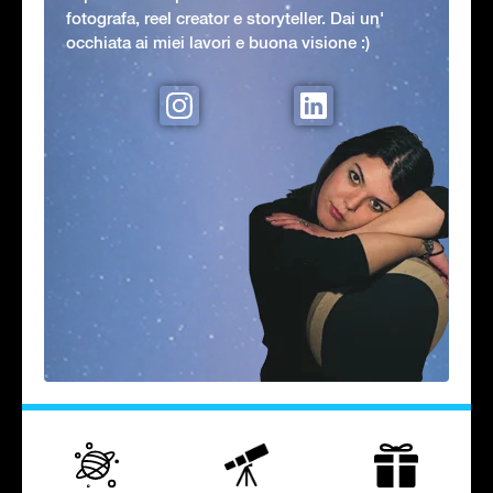
fotografa, reel creator e storyteller. Dai un'
occhiata ai miei lavori e buona visione :)