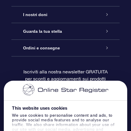
Assistenza
I nostri doni
Contattaci
Online Star Gift
Guarda la tua stella
Blog
Pacchetto regalo OSR
Registro stellare
Ordini e consegne
Domande frequenti
Super Star Gift
App OSR Star Finder
Login Cliente
Iscriviti alla nostra newsletter GRATUITA
per sconti e aggiornamenti sui prodotti
OSR Recensioni
Gift Card OSR
Star Page personalizzata
Informazioni di Pagamento
Doni aziendali
One Million Stars
Informazioni di Spedizione
This website uses cookies
OSR Starsaver
Politica di reso
We use cookies to personalise content and ads, to
provide social media features and to analyse our
traffic. We also share information about your use of
our site with our social media, advertising and
App VR ‘Fly me to the stars’
Costellazioni