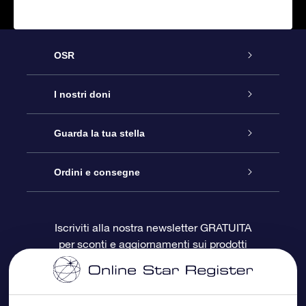
OSR
Assistenza
I nostri doni
Contattaci
Online Star Gift
Guarda la tua stella
Blog
Pacchetto regalo OSR
Registro stellare
Ordini e consegne
Domande frequenti
Super Star Gift
App OSR Star Finder
Login Cliente
Iscriviti alla nostra newsletter GRATUITA
per sconti e aggiornamenti sui prodotti
OSR Recensioni
Gift Card OSR
Star Page personalizzata
Informazioni di Pagamento
Doni aziendali
One Million Stars
Informazioni di Spedizione