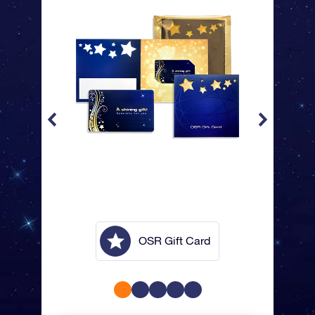
lope
OSR Gift Card