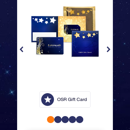
lope
OSR Gift Card