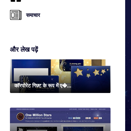
समाचार
और लेख पढ़ें
कॉरपोरेट गिफ़्ट के रूप में ए�...