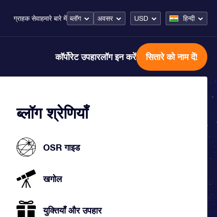
ब्लॉग
अवसर
USD
हिन्दी
ग्राहक सेवा
हमारे बारे में
कॉर्पोरेट उपहार
लॉग इन करें
सितारे को नाम दें!
ब्लॉग श्रेणियाँ
OSR गाइड
खगोल
युक्तियाँ और उपहार