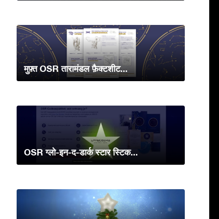
मुफ़्त OSR तारामंडल फ़ैक्टशीट...
OSR ग्लो-इन-द-डार्क स्टार स्टिक...