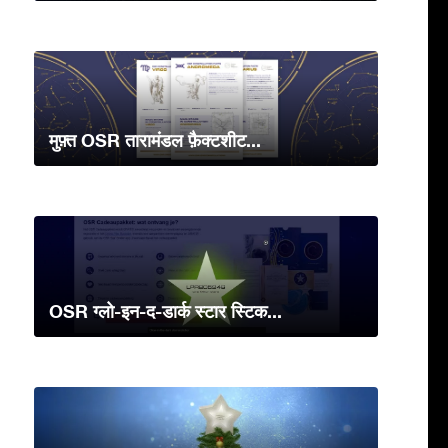
मुफ़्त OSR तारामंडल फ़ैक्टशीट...
OSR ग्लो-इन-द-डार्क स्टार स्टिक...