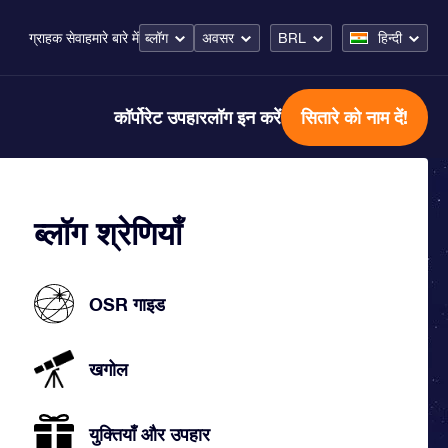
ब्लॉग
अवसर
BRL
हिन्दी
ग्राहक सेवा
हमारे बारे में
कॉर्पोरेट उपहार
लॉग इन करें
सितारे को नाम दें!
ब्लॉग श्रेणियाँ
OSR गाइड
खगोल
युक्तियाँ और उपहार