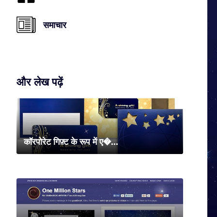
समाचार
और लेख पढ़ें
कॉरपोरेट गिफ़्ट के रूप में ए�...