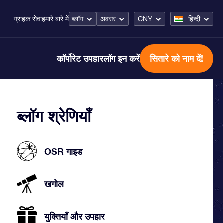
ब्लॉग
अवसर
CNY
हिन्दी
ग्राहक सेवा
हमारे बारे में
कॉर्पोरेट उपहार
लॉग इन करें
सितारे को नाम दें!
ब्लॉग श्रेणियाँ
OSR गाइड
खगोल
युक्तियाँ और उपहार