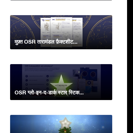
मुफ़्त OSR तारामंडल फ़ैक्टशीट...
OSR ग्लो-इन-द-डार्क स्टार स्टिक...