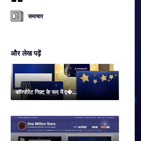
समाचार
और लेख पढ़ें
कॉरपोरेट गिफ़्ट के रूप में ए�...